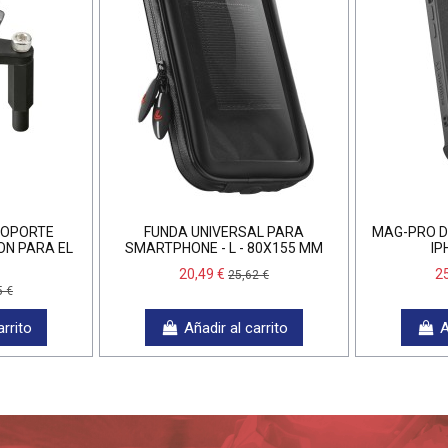
SOPORTE
FUNDA UNIVERSAL PARA
MAG-PRO D
ION PARA EL
SMARTPHONE - L - 80X155 MM
IP
20,49 €
2
25,62 €
5 €
arrito
Añadir al carrito
A